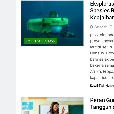
Eksploras
Spesies 
Keajaiba
Amanda
puzzleindone
proyek besa
ILMU PENGETAHUAN
laut di selu
Census. Proy
baru sejak p
bekerja sama 
Afrika, Erop
kapal riset,
Read Full New
Peran Gu
Tangguh 