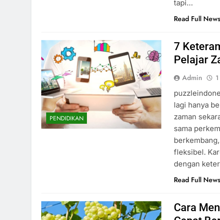
tapi…
Read Full New
7 Keteram
Pelajar 
Admin
1
puzzleindone
lagi hanya be
zaman sekara
PENDIDIKAN
sama perkemb
berkembang, 
fleksibel. Ka
dengan keter
Read Full New
Cara Men