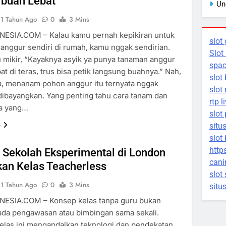
rbuah Lebat
Un
1 Tahun Ago
0
3 Mins
ESIA.COM – Kalau kamu pernah kepikiran untuk
slot 
anggur sendiri di rumah, kamu nggak sendirian.
Slot
u mikir, “Kayaknya asyik ya punya tanaman anggur
spa
 di teras, trus bisa petik langsung buahnya.” Nah,
slot
a, menanam pohon anggur itu ternyata nggak
slot
 dibayangkan. Yang penting tahu cara tanam dan
rtp l
a yang…
slot
s
situ
slot
http
 Sekolah Eksperimental di London
cani
an Kelas Teacherless
slot
1 Tahun Ago
0
3 Mins
situs
ESIA.COM – Konsep kelas tanpa guru bukan
k ada pengawasan atau bimbingan sama sekali.
kelas ini mengandalkan teknologi dan pendekatan