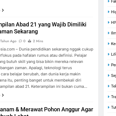
Fa
s
Hi
HI
pilan Abad 21 yang Wajib Dimiliki
Zaman Sekarang
Il
 Tahun Ago
0
2 Mins
Ke
sia.com – Dunia pendidikan sekarang nggak cukup
Lif
rfokus pada hafalan rumus atau definisi. Pelajar
ng butuh skill yang bisa bikin mereka relevan
Pe
angan zaman. Apalagi, teknologi terus
cara belajar berubah, dan dunia kerja makin
Se
rena itu, penting banget untuk membekali diri
Te
ampilan abad 21. Keterampilan ini bukan cuma…
s
Tr
Tu
anam & Merawat Pohon Anggur Agar