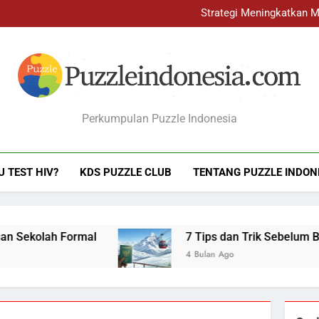
Strategi Meningkatkan M
7 Ti
Strategi Meningkatkan M
7 Ti
Puzzleindonesia.co
Perkumpulan Puzzle Indonesia
U TEST HIV?
KDS PUZZLE CLUB
TENTANG PUZZLE INDON
 Formal
7 Tips dan Trik Sebelum Berwisata Ke
4 Bulan Ago