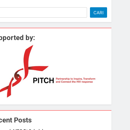
i
CARI
pported by:
cent Posts