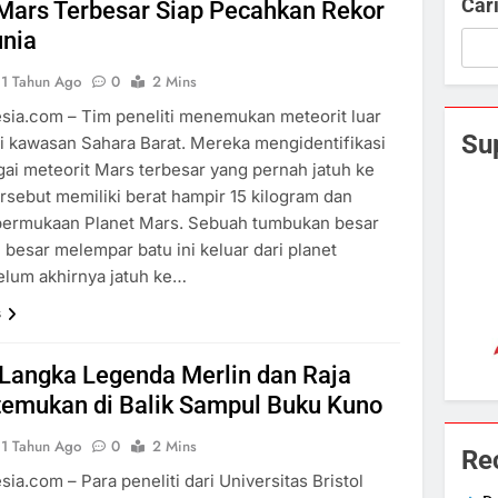
Car
Mars Terbesar Siap Pecahkan Rekor
unia
1 Tahun Ago
0
2 Mins
sia.com – Tim peneliti menemukan meteorit luar
Su
di kawasan Sahara Barat. Mereka mengidentifikasi
gai meteorit Mars terbesar yang pernah jatuh ke
rsebut memiliki berat hampir 15 kilogram dan
 permukaan Planet Mars. Sebuah tumbukan besar
besar melempar batu ini keluar dari planet
elum akhirnya jatuh ke…
s
Langka Legenda Merlin dan Raja
temukan di Balik Sampul Buku Kuno
1 Tahun Ago
0
2 Mins
Re
ia.com – Para peneliti dari Universitas Bristol