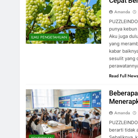
Cepat Be
Amanda
PUZZLEINDON
punya kebun 
Aku juga dul
ILMU PENGETAHUAN
yang merambat
kabar baikny
sesulit yang
perawatanny
Read Full New
Beberapa
Menerapk
Amanda
PUZZLEINDON
berarti tida
Sebaliknya, 