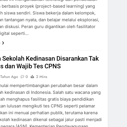
 berbasis proyek (project-based learning) yang
eh siswa sendiri. Siswa bekerja dalam kelompok,
 tantangan nyata, dan belajar melalui eksplorasi,
an diskusi. Peran guru digantikan oleh fasilitator
igital seperti…
s
n Sekolah Kedinasan Disarankan Tak
is dan Wajib Tes CPNS
 Tahun Ago
0
2 Mins
mulai mempertimbangkan perubahan besar dalam
ah kedinasan di Indonesia. Salah satu wacana yang
ah menghapus fasilitas gratis biaya pendidikan
an lulusan mengikuti tes CPNS seperti pelamar
kan ini menuai perhatian publik, terutama karena
kolah kedinasan dikenal sebagai jalur pasti menjadi
il negara (ASN). Kementerian Pendayagunaan