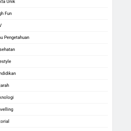
kta Unik
gh Fun
V
mu Pengetahuan
sehatan
estyle
ndidikan
jarah
knologi
avelling
torial