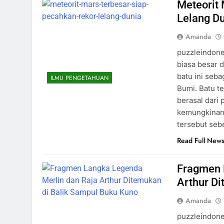
Meteorit 
Lelang D
Amanda
puzzleindone
biasa besar 
batu ini seba
ILMU PENGETAHUAN
Bumi. Batu te
berasal dari
kemungkinan 
tersebut seb
Read Full New
Fragmen 
Arthur Di
Amanda
puzzleindones