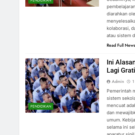
PENDIDIKAN
pembelajaran
diarahkan ol
menyelesaikan
kolaborasi, d
atau sistem d
Read Full New
Ini Alasa
Lagi Grat
Admin
1
Pemerintah 
sistem sekol
mencuat adal
PENDIDIKAN
dan mewajibk
umum. Kebija
selama ini se
aparatur sip