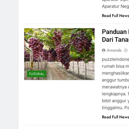
Aparatur Ne
Read Full New
Panduan 
Dari Tan
Amanda
puzzleindon
rumah bisa m
menghasilkan
TUTORIAL
anggur tumbu
merawatnya d
lengkapnya. 1
bibit anggur
tinggalmu. P
Read Full New