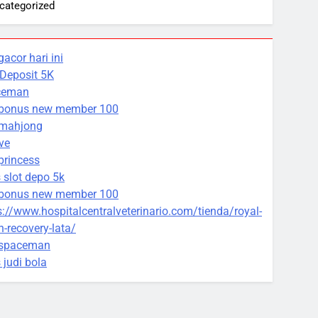
categorized
gacor hari ini
 Deposit 5K
ceman
 bonus new member 100
 mahjong
ive
 princess
s slot depo 5k
 bonus new member 100
s://www.hospitalcentralveterinario.com/tienda/royal-
n-recovery-lata/
 spaceman
 judi bola