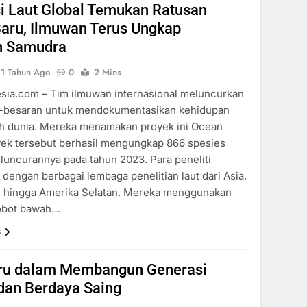
i Laut Global Temukan Ratusan
Baru, Ilmuwan Terus Ungkap
n Samudra
1 Tahun Ago
0
2 Mins
sia.com – Tim ilmuwan internasional meluncurkan
r-besaran untuk mendokumentasikan kehidupan
ruh dunia. Mereka menamakan proyek ini Ocean
ek tersebut berhasil mengungkap 866 spesies
eluncurannya pada tahun 2023. Para peneliti
dengan berbagai lembaga penelitian laut dari Asia,
a, hingga Amerika Selatan. Mereka menggunakan
 robot bawah…
s
ru dalam Membangun Generasi
dan Berdaya Saing