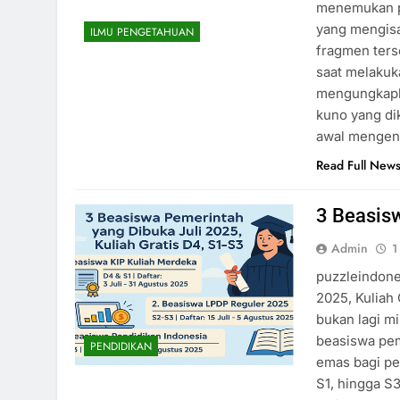
menemukan p
yang mengisa
ILMU PENGETAHUAN
fragmen ters
saat melakuka
mengungkapka
kuno yang di
awal mengen
Read Full New
3 Beasis
Admin
1
puzzleindone
2025, Kuliah
bukan lagi mi
beasiswa pem
PENDIDIKAN
emas bagi pel
S1, hingga S