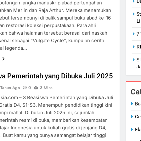
D
otongan langka manuskrip abad pertengahan
hkan Merlin dan Raja Arthur. Mereka menemukan
St
ebut tersembunyi di balik sampul buku abad ke-16
L
n restorasi koleksi perpustakaan. Para ahli
n bahwa halaman tersebut berasal dari naskah
7 
kenal sebagai “Vulgate Cycle”, kumpulan cerita
R
ai legenda…
s
S
J
wa Pemerintah yang Dibuka Juli 2025
 Tahun Ago
0
3 Mins
Ca
sia.com – 3 Beasiswa Pemerintah yang Dibuka Juli
Bu
 Gratis D4, S1-S3. Menempuh pendidikan tinggi kini
mpi mahal. Di bulan Juli 2025 ini, sejumlah
Ce
erintah resmi di buka, memberikan kesempatan
ajar Indonesia untuk kuliah gratis di jenjang D4,
Ek
3. Buat kamu yang punya semangat belajar tinggi