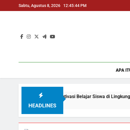
Skip
Sabtu, Agustus 8, 2026
12:45:45 PM
to
content
APA IT
i Meningkatkan Motivasi Belajar Siswa di Lingkungan Sekolah
Ago
HEADLINES