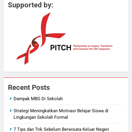
Supported by:
Recent Posts
Dampak MBG Di Sekolah
Strategi Meningkatkan Motivasi Belajar Siswa di
Lingkungan Sekolah Formal
7 Tips dan Trik Sebelum Berwisata Keluar Negeri