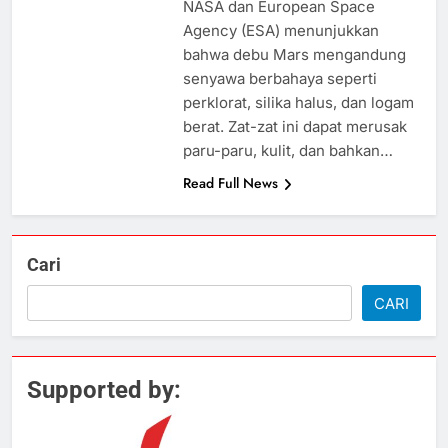
NASA dan European Space
Agency (ESA) menunjukkan
bahwa debu Mars mengandung
senyawa berbahaya seperti
perklorat, silika halus, dan logam
berat. Zat-zat ini dapat merusak
paru-paru, kulit, dan bahkan…
Read Full News
Cari
CARI
Supported by: