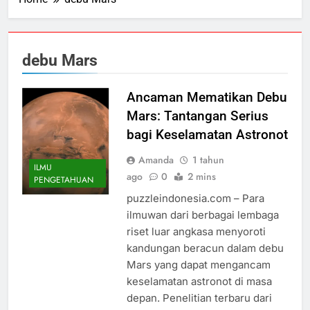
debu Mars
Ancaman Mematikan Debu
Mars: Tantangan Serius
bagi Keselamatan Astronot
Amanda
1 tahun
ILMU
ago
0
2 mins
PENGETAHUAN
puzzleindonesia.com – Para
ilmuwan dari berbagai lembaga
riset luar angkasa menyoroti
kandungan beracun dalam debu
Mars yang dapat mengancam
keselamatan astronot di masa
depan. Penelitian terbaru dari