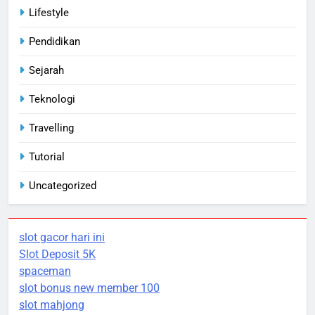
Lifestyle
Pendidikan
Sejarah
Teknologi
Travelling
Tutorial
Uncategorized
slot gacor hari ini
Slot Deposit 5K
spaceman
slot bonus new member 100
slot mahjong