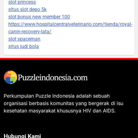
slot princess
situs slot depo 5k
slot bonus new member 100
https://www.hospitalcentralveterinario.com/tienda/royal-
canin-recovery-lata/
slot spaceman
situs judi bola
Perkumpulan Puzzle Indonesia adalah sebuah
organisasi berbasis komunitas yang bergerak di isu
kesehatan masyarakat khususnya HIV dan AIDS.
Hubungi Kami