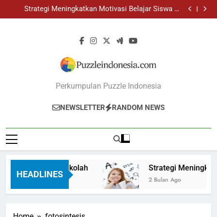
Dampak MBG Di Sekolah
Skip
Strategi Meningkatkan Motivasi Belajar Siswa di
to
Lingkungan Sekolah Formal
7 Tips dan Trik Sebelum Berwisata Keluar Negeri
RTP Slot Besar dengan Bonus Game Teraktif
content
Dampak MBG Di Sekolah
Strategi Meningkatkan Motivasi Belajar Siswa di
Lingkungan Sekolah Formal
7 Tips dan Trik Sebelum Berwisata Keluar Negeri
RTP Slot Besar dengan Bonus Game Teraktif
Puzzleindonesia.
Perkumpulan Puzzle Indonesia
NEWSLETTER
RANDOM NEWS
Dampak MBG Di Sekolah
Strategi Meningkatk
HEADLINES
2 Bulan Ago
2 Bulan Ago
Home
fotosintesis