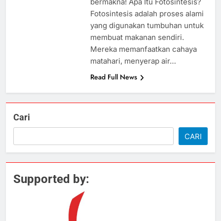
bermakna! Apa Itu Fotosintesis?
Fotosintesis adalah proses alami
yang digunakan tumbuhan untuk
membuat makanan sendiri.
Mereka memanfaatkan cahaya
matahari, menyerap air…
Read Full News
Cari
CARI
Supported by: