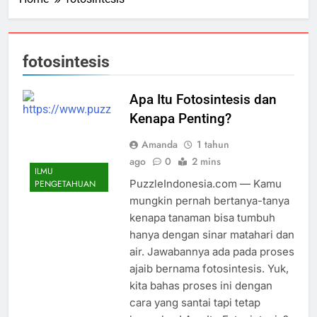
fotosintesis
Apa Itu Fotosintesis dan
Kenapa Penting?
Amanda
1 tahun
ago
0
2 mins
ILMU
PuzzleIndonesia.com — Kamu
PENGETAHUAN
mungkin pernah bertanya-tanya
kenapa tanaman bisa tumbuh
hanya dengan sinar matahari dan
air. Jawabannya ada pada proses
ajaib bernama fotosintesis. Yuk,
kita bahas proses ini dengan
cara yang santai tapi tetap