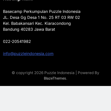
Basecamp Perkumpulan Puzzle Indonesia
JL. Desa Gg Desa 1 No. 25 RT 03 RW 02
Kel. Babakansari Kec. Kiaracondong
Bandung 40283 Jawa Barat
022-20541982
info@puzzleindonesia.com
© copyright 2026 Puzzle Indonesia | Powered By
.
BlazeThemes