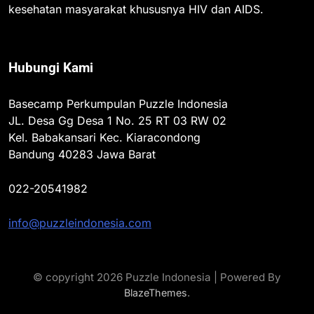
kesehatan masyarakat khususnya HIV dan AIDS.
Hubungi Kami
Basecamp Perkumpulan Puzzle Indonesia
JL. Desa Gg Desa 1 No. 25 RT 03 RW 02
Kel. Babakansari Kec. Kiaracondong
Bandung 40283 Jawa Barat
022-20541982
info@puzzleindonesia.com
© copyright 2026 Puzzle Indonesia | Powered By
.
BlazeThemes