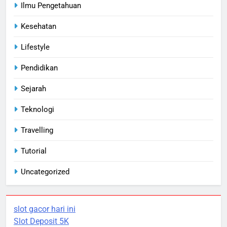
Ilmu Pengetahuan
Kesehatan
Lifestyle
Pendidikan
Sejarah
Teknologi
Travelling
Tutorial
Uncategorized
slot gacor hari ini
Slot Deposit 5K