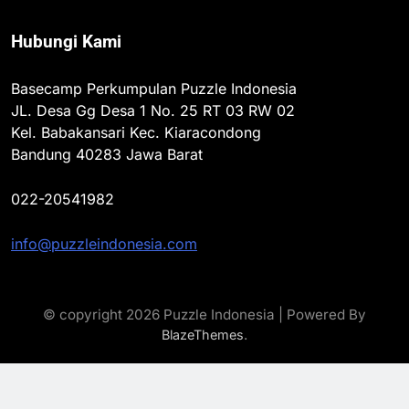
Hubungi Kami
Basecamp Perkumpulan Puzzle Indonesia
JL. Desa Gg Desa 1 No. 25 RT 03 RW 02
Kel. Babakansari Kec. Kiaracondong
Bandung 40283 Jawa Barat
022-20541982
info@puzzleindonesia.com
© copyright 2026 Puzzle Indonesia | Powered By
.
BlazeThemes