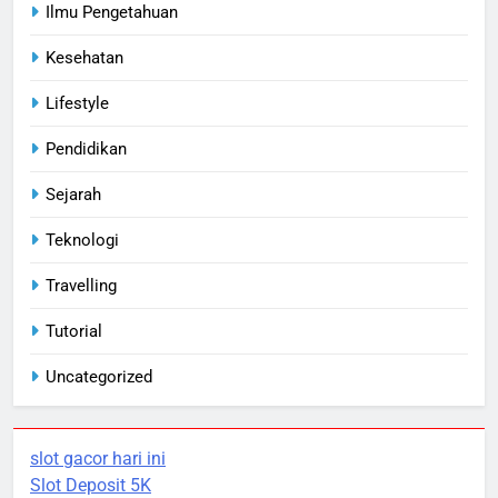
Ilmu Pengetahuan
Kesehatan
Lifestyle
Pendidikan
Sejarah
Teknologi
Travelling
Tutorial
Uncategorized
slot gacor hari ini
Slot Deposit 5K