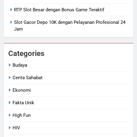
RTP Slot Besar dengan Bonus Game Teraktif
Slot Gacor Depo 10K dengan Pelayanan Profesional 24
Jam
Categories
Budaya
Cerita Sahabat
Ekonomi
Fakta Unik
High Fun
HIV