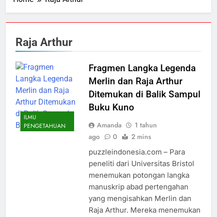
Raja Arthur
Fragmen Langka Legenda
Merlin dan Raja Arthur
Ditemukan di Balik Sampul
Buku Kuno
ILMU
Amanda
1 tahun
PENGETAHUAN
ago
0
2 mins
puzzleindonesia.com – Para
peneliti dari Universitas Bristol
menemukan potongan langka
manuskrip abad pertengahan
yang mengisahkan Merlin dan
Raja Arthur. Mereka menemukan