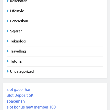
Kesehatan
Lifestyle
Pendidikan
Sejarah
Teknologi
Travelling
Tutorial
Uncategorized
slot gacor hari ini
Slot Deposit 5K
spaceman
slot bonus new member 100