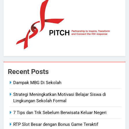
Recent Posts
Dampak MBG Di Sekolah
Strategi Meningkatkan Motivasi Belajar Siswa di
Lingkungan Sekolah Formal
7 Tips dan Trik Sebelum Berwisata Keluar Negeri
RTP Slot Besar dengan Bonus Game Teraktif