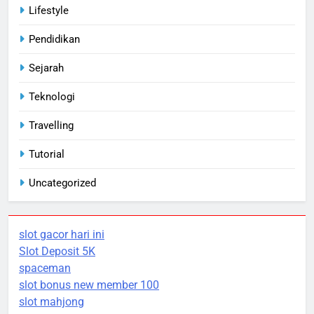
Lifestyle
Pendidikan
Sejarah
Teknologi
Travelling
Tutorial
Uncategorized
slot gacor hari ini
Slot Deposit 5K
spaceman
slot bonus new member 100
slot mahjong