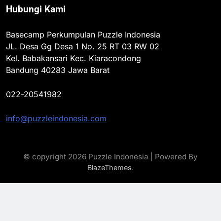
Hubungi Kami
Basecamp Perkumpulan Puzzle Indonesia
JL. Desa Gg Desa 1 No. 25 RT 03 RW 02
Kel. Babakansari Kec. Kiaracondong
Bandung 40283 Jawa Barat
022-20541982
info@puzzleindonesia.com
© copyright 2026 Puzzle Indonesia | Powered By
.
BlazeThemes