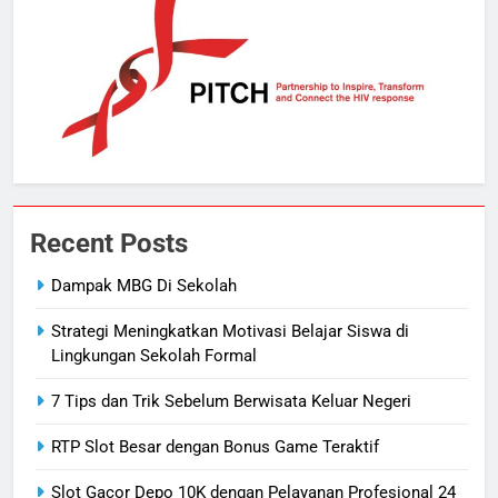
Recent Posts
Dampak MBG Di Sekolah
Strategi Meningkatkan Motivasi Belajar Siswa di
Lingkungan Sekolah Formal
7 Tips dan Trik Sebelum Berwisata Keluar Negeri
RTP Slot Besar dengan Bonus Game Teraktif
Slot Gacor Depo 10K dengan Pelayanan Profesional 24