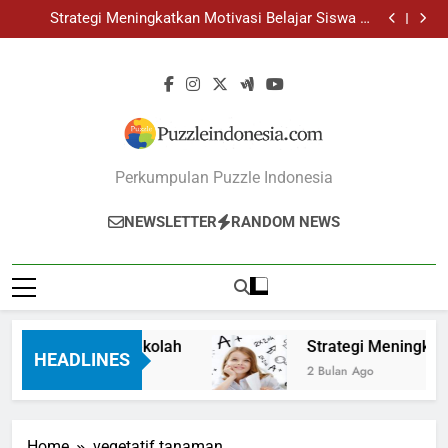
Dampak MBG Di Sekolah
Skip
Strategi Meningkatkan Motivasi Belajar Siswa di
to
Lingkungan Sekolah Formal
7 Tips dan Trik Sebelum Berwisata Keluar Negeri
RTP Slot Besar dengan Bonus Game Teraktif
content
Dampak MBG Di Sekolah
Strategi Meningkatkan Motivasi Belajar Siswa di
Lingkungan Sekolah Formal
7 Tips dan Trik Sebelum Berwisata Keluar Negeri
RTP Slot Besar dengan Bonus Game Teraktif
Puzzleindonesia.
Perkumpulan Puzzle Indonesia
NEWSLETTER
RANDOM NEWS
Dampak MBG Di Sekolah
Strategi Meningkatka
HEADLINES
 Bulan Ago
2 Bulan Ago
Home
vegetatif tanaman