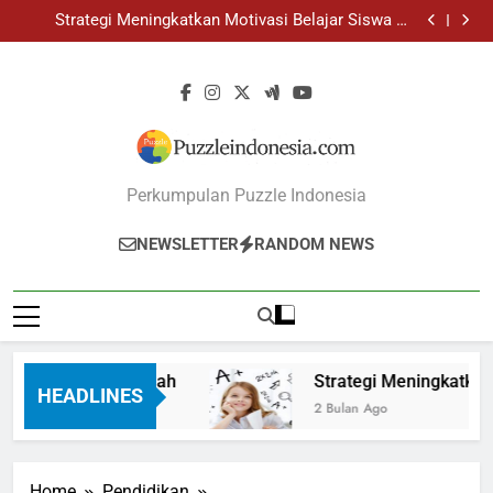
Dampak MBG Di Sekolah
Skip
Strategi Meningkatkan Motivasi Belajar Siswa di
to
Lingkungan Sekolah Formal
7 Tips dan Trik Sebelum Berwisata Keluar Negeri
RTP Slot Besar dengan Bonus Game Teraktif
content
Dampak MBG Di Sekolah
Strategi Meningkatkan Motivasi Belajar Siswa di
Lingkungan Sekolah Formal
7 Tips dan Trik Sebelum Berwisata Keluar Negeri
RTP Slot Besar dengan Bonus Game Teraktif
Puzzleindonesia.
Perkumpulan Puzzle Indonesia
NEWSLETTER
RANDOM NEWS
ak MBG Di Sekolah
Strategi Meningkatkan Mo
HEADLINES
n Ago
2 Bulan Ago
Home
Pendidikan