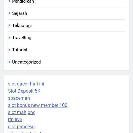
Pendidikan
Sejarah
Teknologi
Travelling
Tutorial
Uncategorized
slot gacor hari ini
Slot Deposit 5K
spaceman
slot bonus new member 100
slot mahjong
rtp live
slot princess