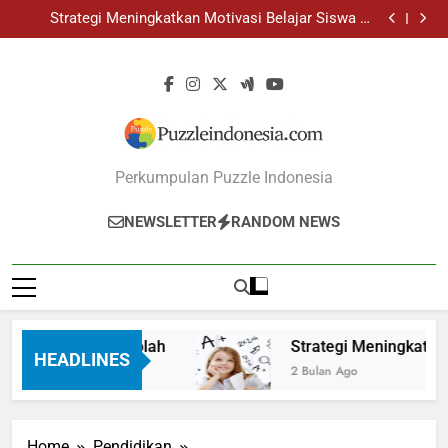
Dampak MBG Di Sekolah
Skip
Strategi Meningkatkan Motivasi Belajar Siswa di
to
Lingkungan Sekolah Formal
7 Tips dan Trik Sebelum Berwisata Keluar Negeri
RTP Slot Besar dengan Bonus Game Teraktif
content
Dampak MBG Di Sekolah
Strategi Meningkatkan Motivasi Belajar Siswa di
Lingkungan Sekolah Formal
7 Tips dan Trik Sebelum Berwisata Keluar Negeri
RTP Slot Besar dengan Bonus Game Teraktif
Puzzleindonesia.
Perkumpulan Puzzle Indonesia
NEWSLETTER
RANDOM NEWS
pak MBG Di Sekolah
Strategi Meningkatkan M
HEADLINES
lan Ago
2 Bulan Ago
Home
Pendidikan