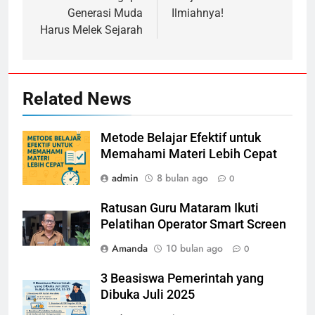
Generasi Muda
Ilmiahnya!
Harus Melek Sejarah
Related News
Metode Belajar Efektif untuk
Memahami Materi Lebih Cepat
admin
8 bulan ago
0
Ratusan Guru Mataram Ikuti
Pelatihan Operator Smart Screen
Amanda
10 bulan ago
0
3 Beasiswa Pemerintah yang
Dibuka Juli 2025