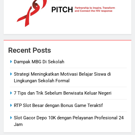
Recent Posts
Dampak MBG Di Sekolah
Strategi Meningkatkan Motivasi Belajar Siswa di
Lingkungan Sekolah Formal
7 Tips dan Trik Sebelum Berwisata Keluar Negeri
RTP Slot Besar dengan Bonus Game Teraktif
Slot Gacor Depo 10K dengan Pelayanan Profesional 24
Jam