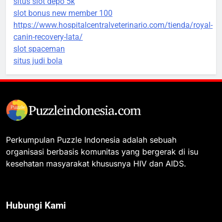
situs slot depo 5k
slot bonus new member 100
https://www.hospitalcentralveterinario.com/tienda/royal-
canin-recovery-lata/
slot spaceman
situs judi bola
Perkumpulan Puzzle Indonesia adalah sebuah
organisasi berbasis komunitas yang bergerak di isu
kesehatan masyarakat khususnya HIV dan AIDS.
Hubungi Kami