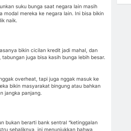
runkan suku bunga saat negara lain masih
a modal mereka ke negara lain. Ini bisa bikin
ik naik.
anya bikin cicilan kredit jadi mahal, dan
ain, tabungan juga bisa kasih bunga lebih besar.
ggak overheat, tapi juga nggak masuk ke
eka bikin masyarakat bingung atau bahkan
an jangka panjang.
n bukan berarti bank sentral “ketinggalan
tru sebaliknya, ini menunjukkan bahwa