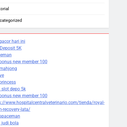
torial
categorized
gacor hari ini
 Deposit 5K
ceman
 bonus new member 100
 mahjong
ive
 princess
s slot depo 5k
 bonus new member 100
s://www.hospitalcentralveterinario.com/tienda/royal-
n-recovery-lata/
 spaceman
 judi bola