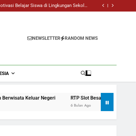
Dampak MBG Di Sekolah
otivasi Belajar Siswa di Lingkungan Sekolah
Formal
ps dan Trik Sebelum Berwisata Keluar Negeri
RTP Slot Besar dengan Bonus Game Teraktif
Dampak MBG Di Sekolah
otivasi Belajar Siswa di Lingkungan Sekolah
Formal
ps dan Trik Sebelum Berwisata Keluar Negeri
NEWSLETTER
RANDOM NEWS
RTP Slot Besar dengan Bonus Game Teraktif
m
ESIA
eluar Negeri
RTP Slot Besar dengan Bonus Game Terakt
6 Bulan Ago