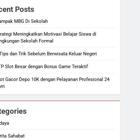
cent Posts
ampak MBG Di Sekolah
rategi Meningkatkan Motivasi Belajar Siswa di
ingkungan Sekolah Formal
Tips dan Trik Sebelum Berwisata Keluar Negeri
TP Slot Besar dengan Bonus Game Teraktif
lot Gacor Depo 10K dengan Pelayanan Profesional 24
am
tegories
daya
rita Sahabat